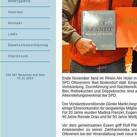
Bildergalerie
Internes
Kontakt
Links
Datenschutzerklärung
Impressum
150.347 Besucher seit dem
Ende November fand im Rhein-Ahr Hotel in 
01.11.2010
SPD Ortsvereins Bad Bodendorf statt. Eing
Vorbereitung, Durchführung und Nachbereitun
Bier, Reibekuchen und Döppekooche sind auf
Alleinstellungsmerkmal der SPD.
Der Vorstandsvorsitzende Günter Martin beg
einige Ehrenurkunden für langwierige Mitgli
Für 20 Jahre wurden Martina Frenzel, Eugeni
40 Jahre Renate Grau und für 50 Jahre Wolf
Vor dem gemeinsamen Essen griff Rolf Plew
Anwesenden zu seiner Ziehharmonika und 
Ortsverein bei der Veranstaltung zwei neue 