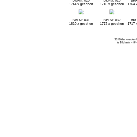
Bild-Nr. 025
Bild-Nr. 026
Bild
1744 x gesehen
1749 x gesehen
1764 
Bild-Nr. 031
Bild-Nr. 032
Bild
1810 x gesehen
1772 x gesehen
1717 
33 Bilder werden 
je Bild min = 9